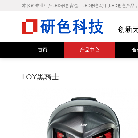
本公司专业生产LED创意背包、LED创意马甲,LED创意产
创新
快乐马夫 智能车尾屏
LOY智能背包
首页
产品中心
合
LOY黑骑士