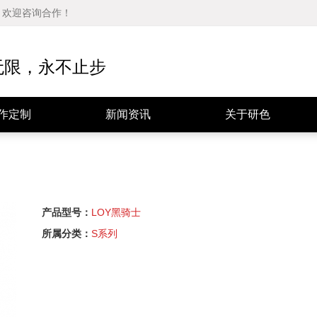
品，欢迎咨询合作！
公司动态
公司简介
行业资讯
发展历程
无限，永不止步
媒体报道
经营理念
技术分享
资质证书
作定制
新闻资讯
关于研色
产品型号：
LOY黑骑士
所属分类：
S系列