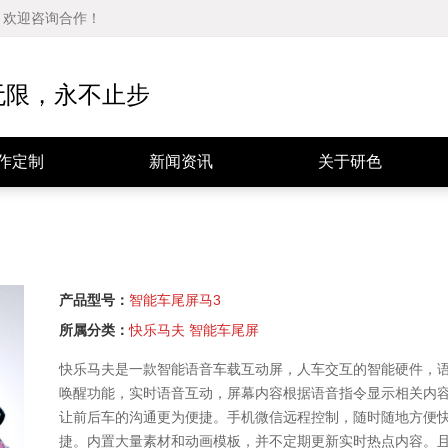
品，欢迎咨询合作！
公司动态
公司简介
行业资讯
发展历程
无限，永不止步
媒体报道
经营理念
技术分享
资质证书
作定制
新闻资讯
关于研色
产品型号：
智能车尾屏马3
所属分类：
快乐马夫 智能车尾屏
快乐马夫是一款智能语音车载互动屏，人车交互的智能硬件，
唤醒功能，实时语音互动，屏幕内容根据语音指令显示相关内
让前后车的沟通更为便捷。手机微信远程控制，随时随地方便
捷。内置大量素材和动画模板，并不定期更新实时热点内容。