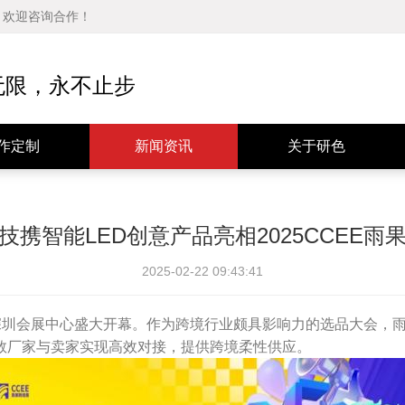
品，欢迎咨询合作！
公司动态
公司简介
行业资讯
发展历程
无限，永不止步
媒体报道
经营理念
技术分享
资质证书
作定制
新闻资讯
关于研色
技携智能LED创意产品亮相2025CCEE雨
2025-02-22 09:43:41
深圳会展中心盛大开幕。作为跨境行业颇具影响力的选品大会，
数厂家与卖家实现高效对接，提供跨境柔性供应。