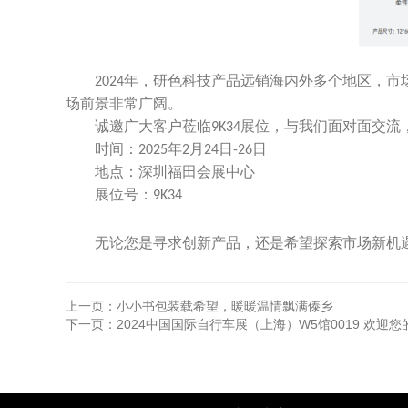
年，研色科技产品远销海内外多个地区，市
2024
场前景非常广阔。
诚邀广大客户莅临
展位，与我们面对面交流
9K34
时间：
年
月
日
日
2025
2
24
-26
地点：深圳
福田
会展中心
展位号：
9K34
无论您是寻求创新产品，还是希望探索市场新机
上一页：
小小书包装载希望，暖暖温情飘满傣乡
下一页：
2024中国国际自行车展（上海）W5馆0019 欢迎您