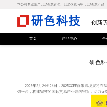
本公司专业生产LED创意背包、LED创意马甲,LED创意产
创新
快乐马夫 智能车尾屏
LOY智能背包
首页
产品中心
合
研色科
年
月
至
日，
雨果跨境展将在
2025
2
24
26
2025CCEE
销平台，构建完整的国际贸易产业链的宗旨，助力无